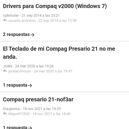
Drivers para Compaq v2000 (Windows 7)
cjdelsolar
-
21 sep 2014 a las 23:21
usuario anónimo
-
22 sep 2014 a las 12:38
2 respuestas
El Teclado de mi Compag Presario 21 no me
anda.
JUAN
-
24 mar 2020 a las 19:26
piratacrimson
-
24 mar 2020 a las 19:47
1 respuesta
Compaq presario 21-nof3ar
Diazjesica
-
18 nov 2021 a las 19:29
MiguelY2542
-
18 nov 2021 a las 19:40
1 respuesta