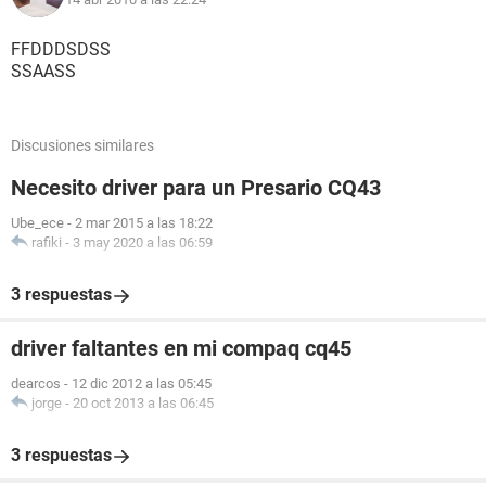
Gracias!!!!
FF
D
D
DSDSS
SSAASS
Discusiones similares
Necesito driver para un Presario CQ43
Ube_ece
-
2 mar 2015 a las 18:22
rafiki
-
3 may 2020 a las 06:59
3 respuestas
driver faltantes en mi compaq cq45
dearcos
-
12 dic 2012 a las 05:45
jorge
-
20 oct 2013 a las 06:45
3 respuestas