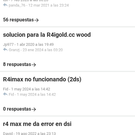
panda_76
-
12 mar 2021 a las 23:24
56 respuestas
solucion para la R4igold.cc wood
Jp977
-
1 abr 2020 a las 19:49
Granzj
-
23 ene 2024 a las 03:20
8 respuestas
R4imax no funcionando (2ds)
Fid
-
1 may 2024 a las 14:42
Fid
-
1 may 2024 a las 14:42
0 respuestas
r4 max me da error en dsi
David
-
19 ago 2022 a las 23:13