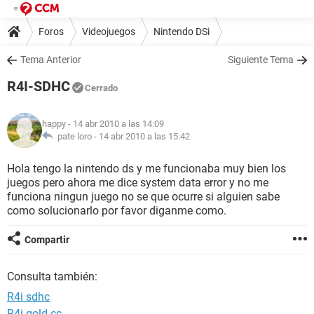
Foros
Videojuegos
Nintendo DSi
Tema Anterior
Siguiente Tema
R4I-SDHC
Cerrado
happy
- 14 abr 2010 a las 14:09
pate loro -
14 abr 2010 a las 15:42
Hola tengo la nintendo ds y me funcionaba muy bien los
juegos pero ahora me dice system data error y no me
funciona ningun juego no se que ocurre si alguien sabe
como solucionarlo por favor diganme como.
Compartir
Consulta también:
R4i sdhc
R4i gold cc