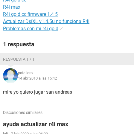
R4i max
R4i gold cc firmware 1.4 5
Actualizar DsiXL v1.4.5u no funciona R4i
Problemas con mi r4i gold
✓
1 respuesta
RESPUESTA 1 / 1
pate loro
14 abr 2010 a las 15:42
mire yo quiero jugar san andreas
Discusiones similares
ayuda actualizar r4i max
luli
-
7 feb 2020 a las 06:20