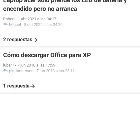
Laptop acer solo prende los LED de bateria y
encendido pero no arranca
Robert
-
1 abr 2021 a las 04:17
Miguel
-
8 oct 2022 a las 04:20
2 respuestas
Cómo descargar Office para XP
lubar1
-
7 jun 2018 a las 17:59
piratacrimson
-
7 jun 2018 a las 23:11
1 respuesta