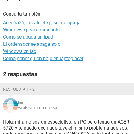
Consulta también:
Acer 5536, instale el xp, se me apaga
Windows xp se apaga solo
Como se apaga un ipad
El ordenador se apaga solo
Windows xp iso
Como poner guion bajo en laptop acer
2 respuestas
RESPUESTA 1 / 2
leo
24 abr 2010 a las 02:58
Hola, mira no soy un especialista en PC pero tengo un ACER
5720 y te puedo decir que tuve el mismo problema que vos,
nada mas que yo al tenia con WIN VISTA cada tanto se me