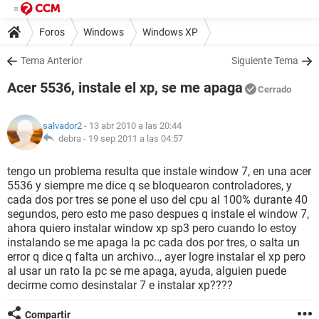
Foros
Windows
Windows XP
Tema Anterior
Siguiente Tema
Acer 5536, instale el xp, se me apaga
Cerrado
salvador2
- 13 abr 2010 a las 20:44
debra -
19 sep 2011 a las 04:57
tengo un problema resulta que instale window 7, en una acer
5536 y siempre me dice q se bloquearon controladores, y
cada dos por tres se pone el uso del cpu al 100% durante 40
segundos, pero esto me paso despues q instale el window 7,
ahora quiero instalar window xp sp3 pero cuando lo estoy
instalando se me apaga la pc cada dos por tres, o salta un
error q dice q falta un archivo.., ayer logre instalar el xp pero
al usar un rato la pc se me apaga, ayuda, alguien puede
decirme como desinstalar 7 e instalar xp????
Compartir