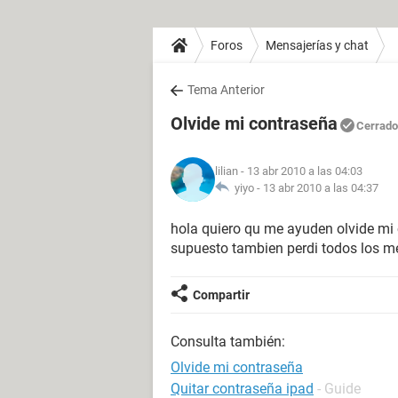
Foros
Mensajerías y chat
Tema Anterior
Olvide mi contraseña
Cerrado
lilian
- 13 abr 2010 a las 04:03
yiyo -
13 abr 2010 a las 04:37
hola quiero qu me ayuden olvide mi 
supuesto tambien perdi todos los 
Compartir
Consulta también:
Olvide mi contraseña
Quitar contraseña ipad
- Guide