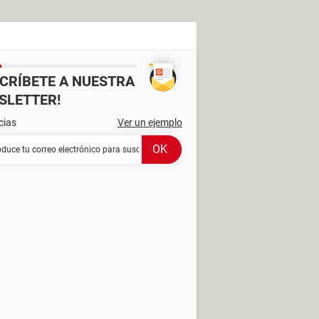
SCRÍBETE A NUESTRA
SLETTER!
cias
Ver un ejemplo