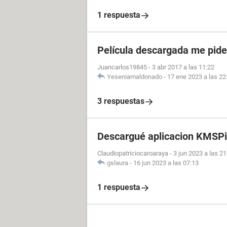
1 respuesta
Película descargada me pid
Juancarlos19845
-
3 abr 2017 a las 11:22
Yeseniamaldonado
-
17 ene 2023 a las 22
3 respuestas
Descargué aplicacion KMSPi
Claudiopatriciocaroaraya
-
3 jun 2023 a las 21
gslaura
-
16 jun 2023 a las 07:13
1 respuesta