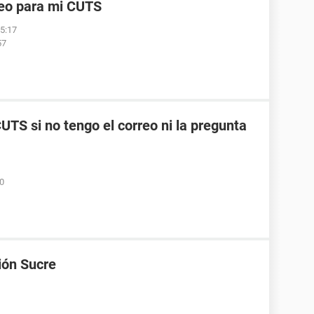
reo para mi CUTS
05:17
57
TS si no tengo el correo ni la pregunta
50
ión Sucre