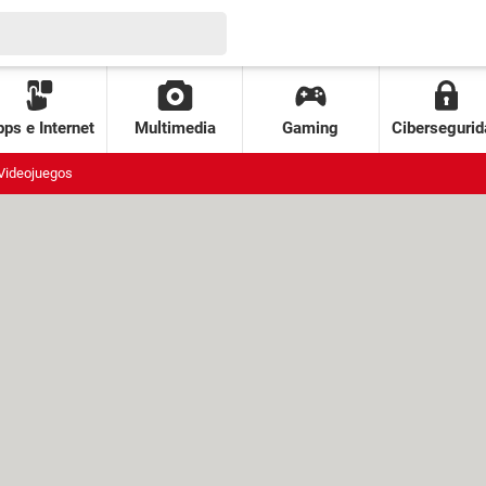
ps e Internet
Multimedia
Gaming
Cibersegurid
Videojuegos