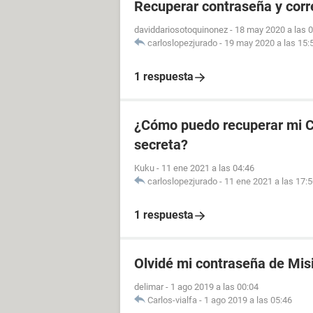
Recuperar contraseña y cor
daviddariosotoquinonez
-
18 may 2020 a las 
carloslopezjurado
-
19 may 2020 a las 15:
1 respuesta
¿Cómo puedo recuperar mi CU
secreta?
Kuku
-
11 ene 2021 a las 04:46
carloslopezjurado
-
11 ene 2021 a las 17:
1 respuesta
Olvidé mi contraseña de Mis
delimar
-
1 ago 2019 a las 00:04
Carlos-vialfa
-
1 ago 2019 a las 05:46