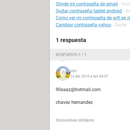
Olvide mi contraseña de gmail
- Gui
Quitar contraseña tablet android
- G
Como ver mi contraseña de wifi en m
Cambiar contraseña yahoo
- Guide
1 respuesta
RESPUESTA 1 / 1
yiyo
13 abr 2010 a las 04:37
90saaz@hotmail.com
chavez hernandez
Discusiones similares