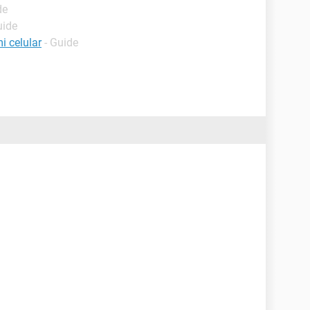
de
uide
i celular
- Guide