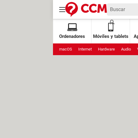
Ordenadores
Móviles y tablets
Ap
macOS
Internet
Hardware
Audio