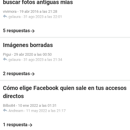
buscar fotos antiguas mias
vivimora
-
19 abr 2016 a las 21:28
gslaura
-
31 ago 2023 a las 22:01
5 respuestas
Imágenes borradas
Pigui
-
29 abr 2020 a las 00:50
gslaura
-
31 ago 2023 a las 21:34
2 respuestas
Cómo elige Facebook quien sale en tus accesos
directos
Bilbo84
-
10 ene 2022 a las 01:31
Andream
-
11 may 2022 a las 21:17
1 respuesta