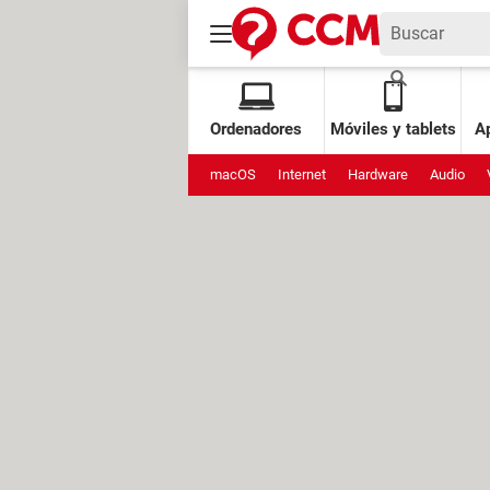
Ordenadores
Móviles y tablets
Ap
macOS
Internet
Hardware
Audio