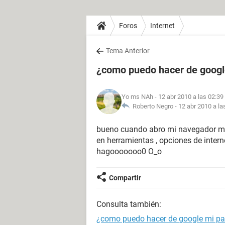
Foros
Internet
Tema Anterior
¿como puedo hacer de google
Yo ms NAh
- 12 abr 2010 a las 02:39
Roberto Negro -
12 abr 2010 a la
bueno cuando abro mi navegador me
en herramientas , opciones de interne
hagooooooo0 O_o
Compartir
Consulta también:
¿como puedo hacer de google mi pag