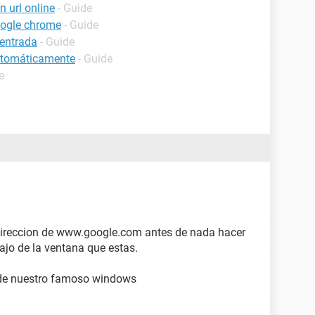
 url online
- Guide
oogle chrome
- Guide
 entrada
- Guide
automáticamente
- Guide
e
a direccion de www.google.com antes de nada hacer
bajo de la ventana que estas.
s de nuestro famoso windows