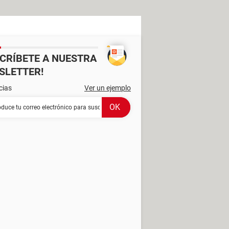
SCRÍBETE A NUESTRA
SLETTER!
cias
Ver un ejemplo