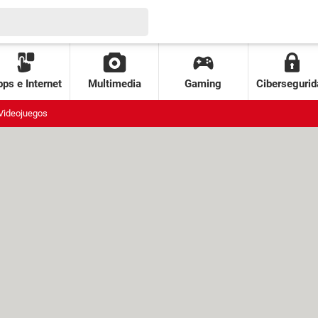
ps e Internet
Multimedia
Gaming
Cibersegurid
Videojuegos