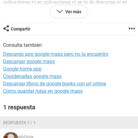
aplicaciones ni en aplicaciones ni en la de descarga ni en
ningun lado, SOLO LA VEO EN APLICACIONES DE
Ver más
TERCEROS PERO EL ICONO EN NINGUNA PARTE he
buscado en zona bb a ver si encuentro a alguien mas con mi
problema y no he tenido exito, tengo un bb storm con os
Compartir
nuevo y es de movilnet.....gracias por su ayuda
Consulta también:
Descargo app google maps pero no la encuentro
Descargar google maps
Google home app
Coordenadas google maps
Descargar libros de google books con url online
Como guardar rutas en google maps
1 respuesta
RESPUESTA 1 / 1
xilofzma