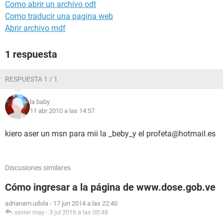
Como abrir un archivo odt
Como traducir una pagina web
Abrir archivo mdf
1 respuesta
RESPUESTA 1 / 1
la baby
11 abr 2010 a las 14:57
kiero aser un msn para mii la _beby_y el profeta@hotmail.es
Discusiones similares
Cómo ingresar a la página de www.dose.gob.ve
adrianam.udola
-
17 jun 2014 a las 22:40
xavier may
-
3 jul 2016 a las 00:48