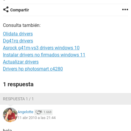
Compartir
Consulta también:
Olidata drivers
Dg41rq drivers
Asrock g41m-vs3 drivers windows 10
Instalar drivers no firmados windows 11
Actualizar drivers
Drivers hp photosmart c4280
1 respuesta
RESPUESTA 1 / 1
Angelotte
1.668
11 abr 2010 a las 21:44
hola