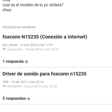
cual es el modelo de tu pc olidata?
chao
Discusiones similares
foxconn N15235 (Conexión a Internet)
ldzl_daniel
-
14 ene 2016 a las 17:31
Joacocello
-
14 ene 2016 a las 22:12
1 respuesta
Driver de sonido para foxconn n15235
JNR
-
10 abr 2011 a las 02:16
WINEDRO
-
23 oct 2013 a las 23:03
5 respuestas