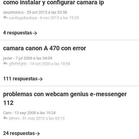
como instalar y configurar camara ip
zeustronico
-
29 oct 2015 a las 03:58
santiagobedoya
-
6 nov 2015 a las 19:33
4 respuestas
camara canon A 470 con error
javier
-
7 jul 2009 a las 04:09
gfhfhfghh
-
14 oct 2020 a las 18:50
111 respuestas
problemas con webcam genius e-messenger
112
Caro
-
13 sep 2008 a las 19:24
Mmm
-
31 may 2012 a las 03:13
24 respuestas