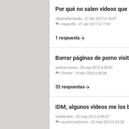
Por qué no salen vídeos que 
Jhonnyfernando
-
27 abr 2017 à 16:57
mayestik
-
27 abr 2017 à 17:00
1 respuesta
Borrar páginas de porno visi
venicio torres
-
29 sep 2013 à 02:47
Tinmar
-
14 abr 2020 à 06:34
32 respuestas
IDM, algunos videos me los b
Varela Mor
-
23 may 2013 à 09:27
usuario anónimo
-
23 may 2013 à 23:28