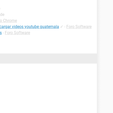
e
ide
ro Chrome
scargar videos youtube guatemala
✓
-
Foro Software
s
-
Foro Software