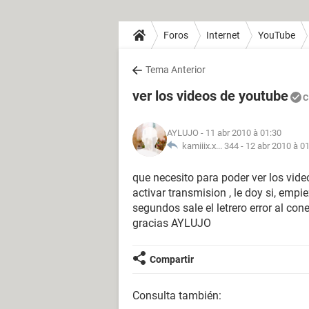
Foros
Internet
YouTube
Tema Anterior
ver los videos de youtube
C
AYLUJO
- 11 abr 2010 à 01:30
kamiiix.x... 344 -
12 abr 2010 à 0
que necesito para poder ver los vid
activar transmision , le doy si, em
segundos sale el letrero error al co
gracias AYLUJO
Compartir
Consulta también: