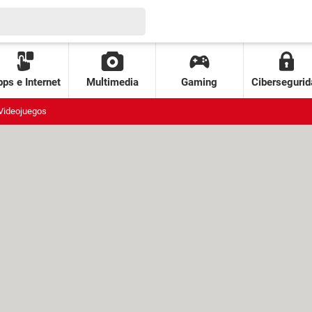
ps e Internet
Multimedia
Gaming
Cibersegurid
Videojuegos