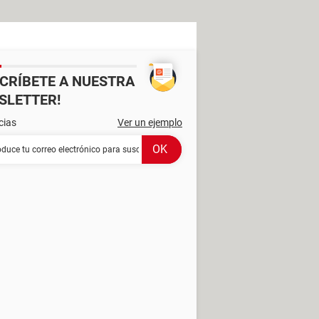
SCRÍBETE A NUESTRA
SLETTER!
cias
Ver un ejemplo