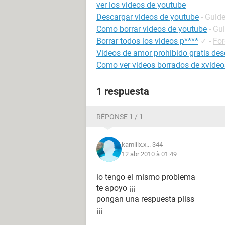
ver los videos de youtube
Descargar videos de youtube
- Guid
Como borrar videos de youtube
- Gu
Borrar todos los videos p****
✓
-
Fo
Videos de amor prohibido gratis de
Como ver videos borrados de xvideo
1 respuesta
RÉPONSE 1 / 1
kamiiix.x... 344
12 abr 2010 à 01:49
io tengo el mismo problema
te apoyo ¡¡¡
pongan una respuesta pliss
¡¡¡