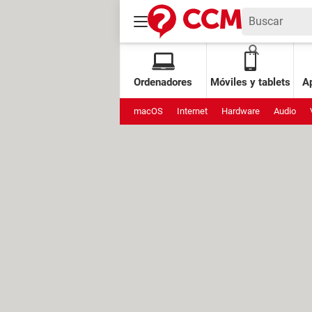
Ordenadores
Móviles y tablets
Ap
macOS
Internet
Hardware
Audio