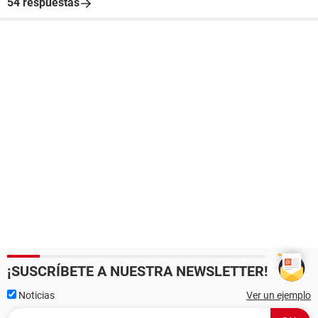
54 respuestas
¡SUSCRÍBETE A NUESTRA NEWSLETTER!
Noticias
Ver un ejemplo