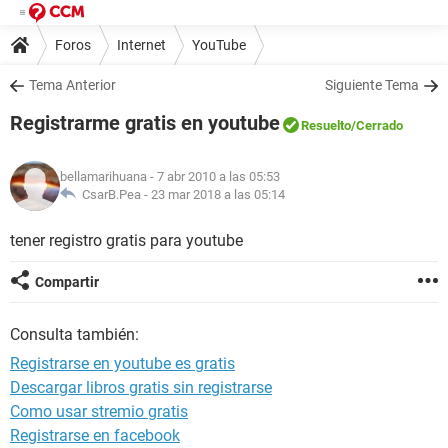
Foros
Internet
YouTube
Tema Anterior
Siguiente Tema
Registrarme gratis en youtube
Resuelto
/Cerrado
bellamarihuana
- 7 abr 2010 a las 05:53
CsarB.Pea -
23 mar 2018 a las 05:14
tener registro gratis para youtube
Compartir
Consulta también:
Registrarse en youtube es gratis
Descargar libros gratis sin registrarse
Como usar stremio gratis
Registrarse en facebook