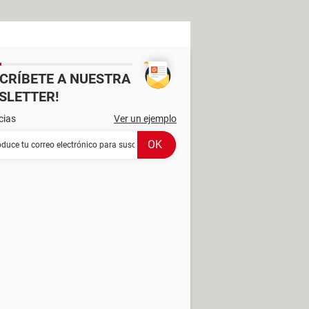
SCRÍBETE A NUESTRA
SLETTER!
cias
Ver un ejemplo