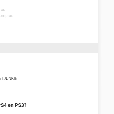
ros
Compras
a BTJUNKIE
 PS4 en PS3?