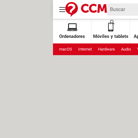
Ordenadores
Móviles y tablets
Ap
macOS
Internet
Hardware
Audio