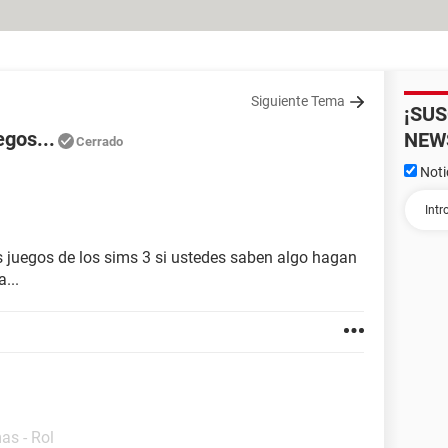
Siguiente Tema
¡SU
egos...
NEW
Cerrado
Noti
 juegos de los sims 3 si ustedes saben algo hagan
...
as - Rol