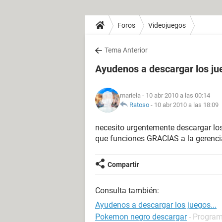
Foros
Videojuegos
Tema Anterior
Ayudenos a descargar los ju
mariela
- 10 abr 2010 a las 00:14
Ratoso
-
10 abr 2010 a las 18:09
necesito urgentemente descargar los
que funciones GRACIAS a la gerencia
Compartir
Consulta también:
Ayudenos a descargar los juegos...
Pokemon negro descargar
- Program