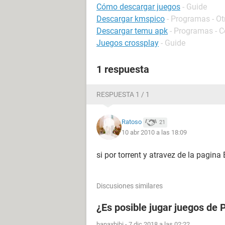
Cómo descargar juegos
- Guide
Descargar kmspico
- Programas - Ot
Descargar temu apk
- Programas - 
Juegos crossplay
- Guide
1 respuesta
RESPUESTA 1 / 1
Ratoso
21
10 abr 2010 a las 18:09
si por torrent y atravez de la pagin
Discusiones similares
¿Es posible jugar juegos de
hanaxbibi
-
7 dic 2018 a las 02:22