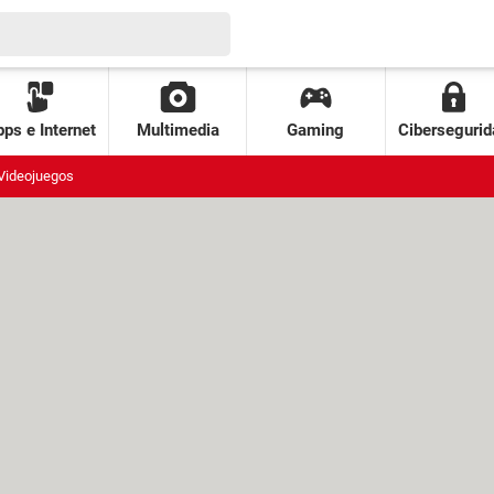
ps e Internet
Multimedia
Gaming
Cibersegurid
Videojuegos