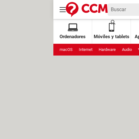
Ordenadores
Móviles y tablets
Ap
macOS
Internet
Hardware
Audio