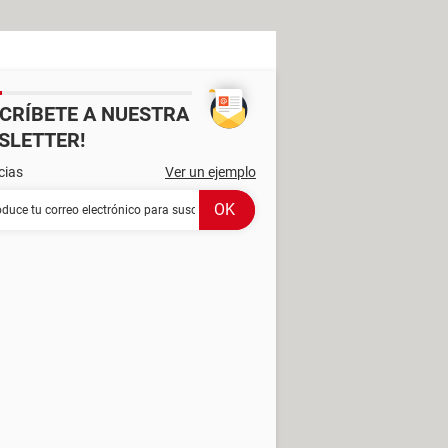
SCRÍBETE A NUESTRA
SLETTER!
cias
Ver un ejemplo