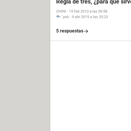
Regla de tres, ¿para qué sirv
CHINI
-
15 feb 2010 a las 00:58
`pok
-
9 abr 2015 a las 20:23
5 respuestas