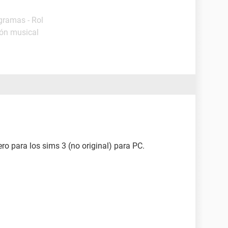
gramas - Rol
ión musical
ero para los sims 3 (no original) para PC.