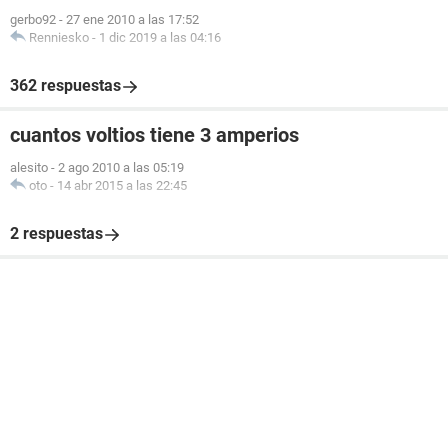
gerbo92
-
27 ene 2010 a las 17:52
Renniesko
-
1 dic 2019 a las 04:16
362 respuestas
cuantos voltios tiene 3 amperios
alesito
-
2 ago 2010 a las 05:19
oto
-
14 abr 2015 a las 22:45
2 respuestas