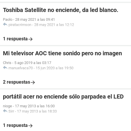
Toshiba Satellite no enciende, da led blanco.
Paolo
-
28 may 2021 a las 09:41
piratacrimson
-
28 may 2021 a las 12:12
1 respuesta
Mi televisor AOC tiene sonido pero no imagen
Chris
-
5 ago 2019 a las 03:17
manuelvaca70
-
15 jun 2020 a las 19:50
2 respuestas
portátil acer no enciende sólo parpadea el LED
nioge
-
17 may 2013 a las 16:00
Sirr
-
17 may 2013 a las 18:33
1 respuesta