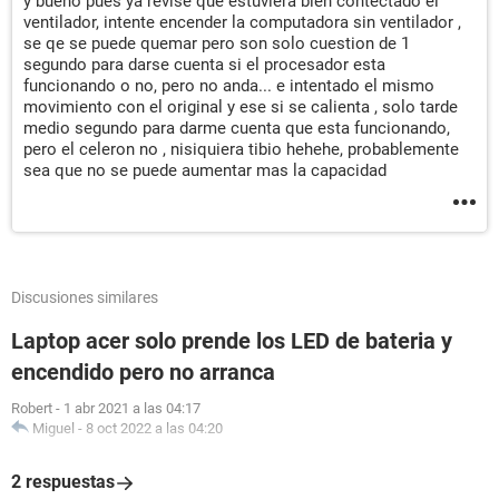
y bueno pues ya revise que estuviera bien contectado el
ventilador, intente encender la computadora sin ventilador ,
se qe se puede quemar pero son solo cuestion de 1
segundo para darse cuenta si el procesador esta
funcionando o no, pero no anda... e intentado el mismo
movimiento con el original y ese si se calienta , solo tarde
medio segundo para darme cuenta que esta funcionando,
pero el celeron no , nisiquiera tibio hehehe, probablemente
sea que no se puede aumentar mas la capacidad
Discusiones similares
Laptop acer solo prende los LED de bateria y
encendido pero no arranca
Robert
-
1 abr 2021 a las 04:17
Miguel
-
8 oct 2022 a las 04:20
2 respuestas