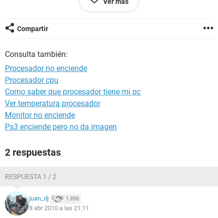
Ver más
(ovio por que el abanico no gira) y es el mismo socket , cual
podria ser el motivo?
estara dañado? no tiene nigun pin doblado, y pues al parecer
Compartir
no se ve quemado...
Consulta también:
cualquier cosa les agradesco su apoyo y su tiempo
y a kioskea por este foro que me an ayudado de amadre
Procesador no enciende
Procesador cpu
Como saber que procesador tiene mi pc
Ver temperatura procesador
Monitor no enciende
Ps3 enciende pero no da imagen
2 respuestas
RESPUESTA 1 / 2
juan_dj
1.898
8 abr 2010 a las 21:11