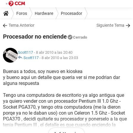
Foros
Hardware
Procesador
Tema Anterior
Siguiente Tema
Procesador no enciende
Cerrado
Scott117
- 8 abr 2010 a las 20:40
Scott117
-
8 abr 2010 a las 23:03
Buenas a todos, soy nuevo en kioskea
y bueno aqui un detalle que queria ver si me podrian dar
alguna respuesta
Tengo una computadora de escritorio ya algo antigua que
ya quiero vender con un procesador Pentium III 1.0 Ghz -
Socket PGA370, y tengo otra computadora (me la dieron
porqe ya no le daban uso) con un Celeron 1.5 Ghz - Socket
PGA370 , decidi quitarle su procesador y ponerselo a la que
tenia Pentium III , el detalle es que cuando enciendo la
maquina , el procesador no arranca, nisiquiera se calienta