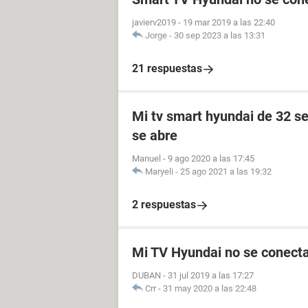
javierv2019
-
19 mar 2019 a las 22:40
Jorge
-
30 sep 2023 a las 13:31
21 respuestas
Mi tv smart hyundai de 32 se
se abre
Manuel
-
9 ago 2020 a las 17:45
Maryeli
-
25 ago 2021 a las 19:32
2 respuestas
Mi TV Hyundai no se conecta
DUBAN
-
31 jul 2019 a las 17:27
Crr
-
31 may 2020 a las 22:48