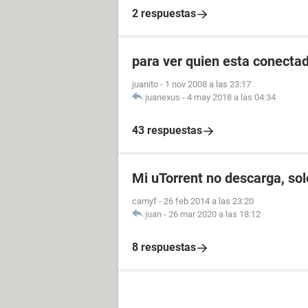
2 respuestas
para ver quien esta conectad
juanito
-
1 nov 2008 a las 23:17
juanexus
-
4 may 2018 a las 04:34
43 respuestas
Mi uTorrent no descarga, so
camyf
-
26 feb 2014 a las 23:20
juan
-
26 mar 2020 a las 18:12
8 respuestas