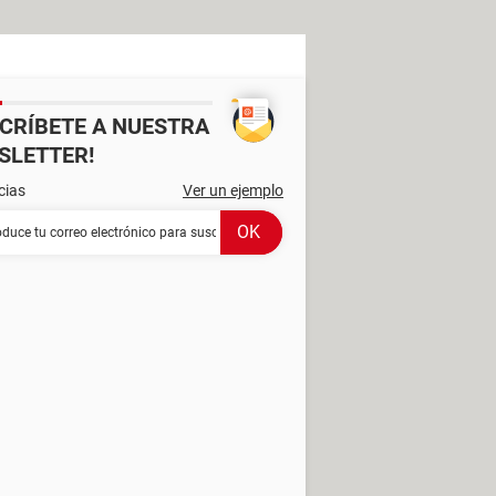
SCRÍBETE A NUESTRA
SLETTER!
cias
Ver un ejemplo