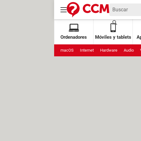
Ordenadores
Móviles y tablets
Ap
macOS
Internet
Hardware
Audio