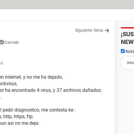
Siguiente Tema
¡SU
NEW
Cerrado
Noti
28
n internet, y no me ha dejado,
tivirus,
or ha encontrado 4 virus, y 37 archivos dañados.
.
l pedir diagnostico, me contesta ke :
http, https, ftp.
aun asi no me deja: