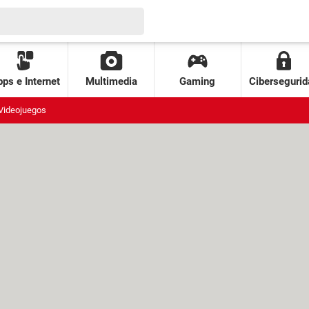
ps e Internet
Multimedia
Gaming
Cibersegurid
Videojuegos