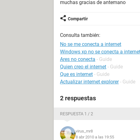
muchas gracias de antemano
Compartir
Consulta también:
No se me conecta a internet
Windows xp no se conecta a interne
Ares no conecta
- Guide
Quien creo el internet
- Guide
Que es internet
- Guide
Actualizar internet explorer
- Guide
2 respuestas
RESPUESTA 1 / 2
virus_mr8
8 abr 2010 a las 19:55