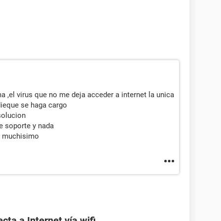
,el virus que no me deja acceder a internet la unica
dieque se haga cargo
solucion
de soporte y nada
o muchisimo
ta a Internet vía wifi