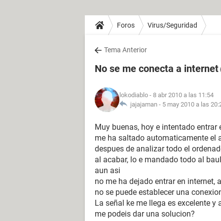
Foros
Virus/Seguridad
Tema Anterior
No se me conecta a internet
lokodiablo
- 8 abr 2010 a las 11:54
jajajaman -
5 may 2010 a las 20:
Muy buenas, hoy e intentado entrar e
me ha saltado automaticamente el an
despues de analizar todo el ordenad
al acabar, lo e mandado todo al baul
aun asi
no me ha dejado entrar en internet, a
no se puede establecer una conexion, 
La señal ke me llega es excelente y 
me podeis dar una solucion?