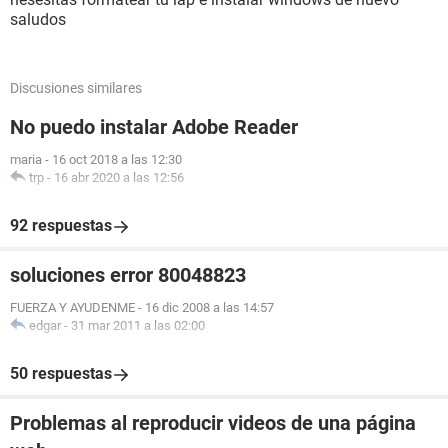
saludos
Discusiones similares
No puedo instalar Adobe Reader
maria
-
16 oct 2018 a las 12:30
trp
-
16 abr 2020 a las 12:56
92 respuestas
soluciones error 80048823
FUERZA Y AYUDENME
-
16 dic 2008 a las 14:57
edgar
-
31 mar 2011 a las 02:00
50 respuestas
Problemas al reproducir videos de una página