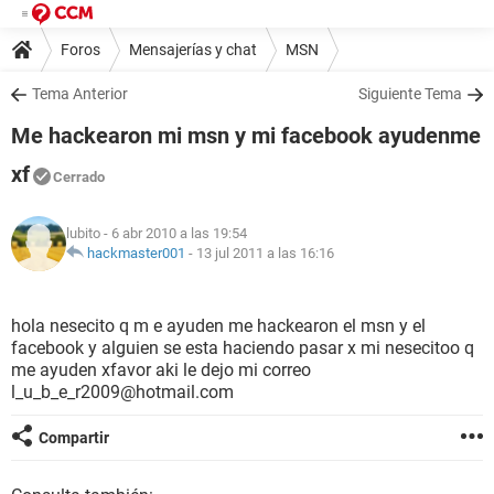
Foros
Mensajerías y chat
MSN
Tema Anterior
Siguiente Tema
Me hackearon mi msn y mi facebook ayudenme
xf
Cerrado
lubito
- 6 abr 2010 a las 19:54
hackmaster001
-
13 jul 2011 a las 16:16
hola nesecito q m e ayuden me hackearon el msn y el
facebook y alguien se esta haciendo pasar x mi nesecitoo q
me ayuden xfavor aki le dejo mi correo
l_u_b_e_r2009@hotmail.com
Compartir