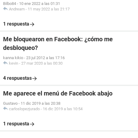
Bilbo84
-
10 ene 2022 a las 01:31
Andream
-
11 may 2022 a las 21:17
1 respuesta
Me bloquearon en Facebook: ¿cómo me
desbloqueo?
kanna kikio
-
23 jul 2012 a las 17:16
kevin
-
27 mar 2020 a las 00:30
4 respuestas
Me aparece el menú de Facebook abajo
Gustavo
-
11 dic 2019 a las 20:38
carloslopezjurado
-
16 dic 2019 a las 10:54
1 respuesta