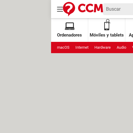
Ordenadores
Móviles y tablets
Ap
macOS
Internet
Hardware
Audio