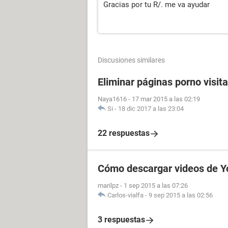
Gracias por tu R/. me va ayudar
Discusiones similares
Eliminar páginas porno visit
Naya1616
-
17 mar 2015 a las 02:19
Si
-
18 dic 2017 a las 23:04
22 respuestas
Cómo descargar videos de Y
marilpz
-
1 sep 2015 a las 07:26
Carlos-vialfa
-
9 sep 2015 a las 02:56
3 respuestas