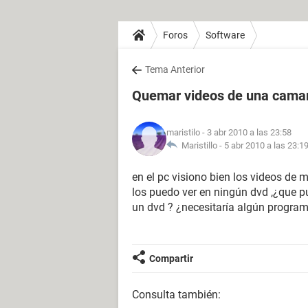
Foros
Software
Tema Anterior
Quemar videos de una cama
maristilo
- 3 abr 2010 a las 23:58
Maristillo -
5 abr 2010 a las 23:1
en el pc visiono bien los videos de
los puedo ver en ningún dvd ,¿que p
un dvd ? ¿necesitaría algún program
Compartir
Consulta también: