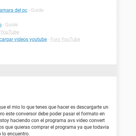
camara del pc
- Guide
e
p
- Guide
 YouTube
scargar videos youtube
-
Foro YouTube
ue el mio lo que tenes que hacer es descargarte un
ro este conversor debe poder pasar el formato en
estoy haciendo con el programa avs video convert
nos que quieras comprar el programa ya que todavia
o lo encuentro.