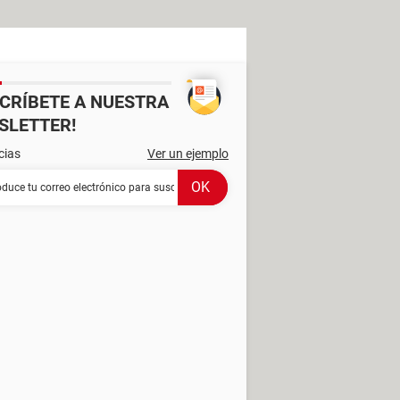
SCRÍBETE A NUESTRA
SLETTER!
cias
Ver un ejemplo