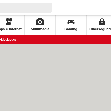
ps e Internet
Multimedia
Gaming
Cibersegurid
Videojuegos