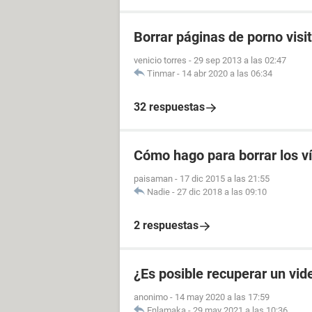
Borrar páginas de porno visi
venicio torres
-
29 sep 2013 a las 02:47
Tinmar
-
14 abr 2020 a las 06:34
32 respuestas
Cómo hago para borrar los v
paisaman
-
17 dic 2015 a las 21:55
Nadie
-
27 dic 2018 a las 09:10
2 respuestas
¿Es posible recuperar un vid
anonimo
-
14 may 2020 a las 17:59
Enlamaka
-
29 may 2021 a las 10:36