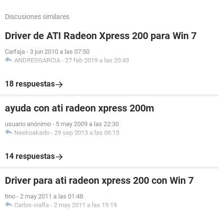
Controlador USB2 ATI SB400 - USB 2.0 Controller
Dispositivos USB Dispositivo de interfaz humana USB
Discusiones similares
Batería Adaptador de CA de Microsoft
Batería Batería con método de control compatible con ACPI
Driver de ATI Radeon Xpress 200 para Win 7
de Microsoft
Carfaja
-
3 jun 2010 a las 07:50
ANDRESGARCIA
-
27 feb 2019 a las 20:43
Gracias de antemano
se espera respuesta se los agradeceria muxo
18 respuestas
ayuda con ati radeon xpress 200m
usuario anónimo
-
5 may 2009 a las 22:30
Neekoakado
-
29 sep 2013 a las 06:13
14 respuestas
Driver para ati radeon xpress 200 con Win 7
tino
-
2 may 2011 a las 01:48
Carlos-vialfa
-
2 may 2011 a las 19:19