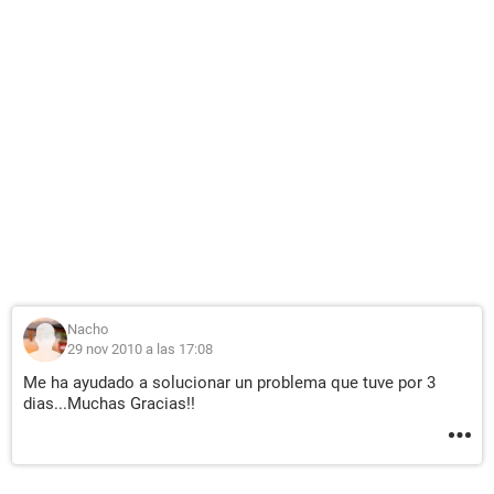
Particiones:
C: (NTFS) [ TRIAL VERSION ]
Tamaño total [ TRIAL VERSION ]
Dispositivos de entrada:
Teclado Teclado estándar de 101/102 teclas o Microsoft
Natural PS/2 Keyboard
Ratón Mouse compatible con HID
Ratón Mouse compatible PS/2
Red:
Dirección IP principal [ TRIAL VERSION ]
Dirección MAC principal 00-14-A5-F0-08-4B
Tarjeta de Red Adaptador de red Broadcom 802.11g (192. [
TRIAL VERSION ])
Nacho
Tarjeta de Red Realtek RTL8139/810x Family Fast Ethernet
29 nov 2010 a las 17:08
NIC
Me ha ayudado a solucionar un problema que tuve por 3
Modem AC97 Data Fax SoftModem with SmartCP
dias...Muchas Gracias!!
Dispositivos:
Controlador USB1 ATI SB400 - USB Controller
Controlador USB1 ATI SB400 - USB Controller