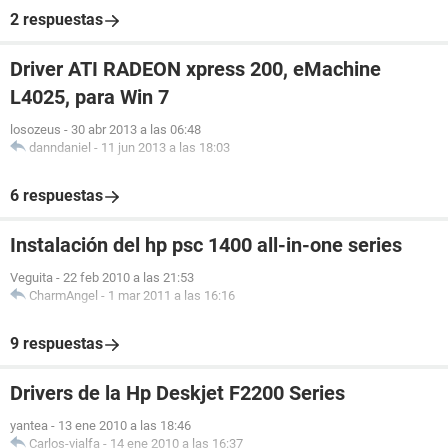
2 respuestas
Driver ATI RADEON xpress 200, eMachine
L4025, para Win 7
losozeus
-
30 abr 2013 a las 06:48
danndaniel
-
11 jun 2013 a las 18:03
6 respuestas
Instalación del hp psc 1400 all-in-one series
Veguita
-
22 feb 2010 a las 21:53
CharmAngel
-
1 mar 2011 a las 16:16
9 respuestas
Drivers de la Hp Deskjet F2200 Series
yantea
-
13 ene 2010 a las 18:46
Carlos-vialfa
-
14 ene 2010 a las 16:37