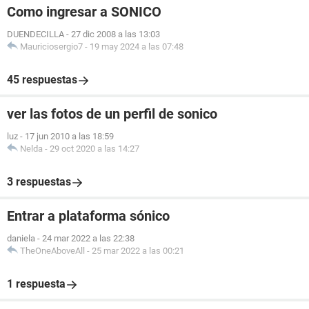
Como ingresar a SONICO
DUENDECILLA
-
27 dic 2008 a las 13:03
Mauriciosergio7
-
19 may 2024 a las 07:48
45 respuestas
ver las fotos de un perfil de sonico
luz
-
17 jun 2010 a las 18:59
Nelda
-
29 oct 2020 a las 14:27
3 respuestas
Entrar a plataforma sónico
daniela
-
24 mar 2022 a las 22:38
TheOneAboveAll
-
25 mar 2022 a las 00:21
1 respuesta