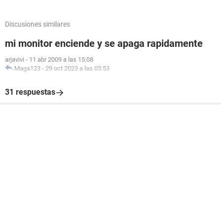
Discusiones similares
mi monitor enciende y se apaga rapidamente
arjavivi
-
11 abr 2009 a las 15:08
Maga123
-
29 oct 2023 a las 03:53
31 respuestas