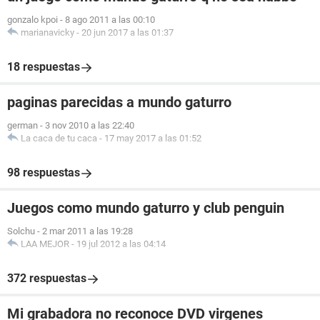
gonzalo kpoi
-
8 ago 2011 a las 00:10
marianavicky
-
20 jun 2017 a las 01:37
18 respuestas
paginas parecidas a mundo gaturro
german
-
3 nov 2010 a las 22:40
La caca de tu caca
-
17 may 2017 a las 01:52
98 respuestas
Juegos como mundo gaturro y club penguin
Solchu
-
2 mar 2011 a las 19:28
LAA MEJOR
-
19 jul 2012 a las 04:14
372 respuestas
Mi grabadora no reconoce DVD virgenes