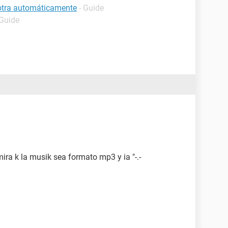
 otra automáticamente
- Guide
 Guide
mira k la musik sea formato mp3 y ia "-.-