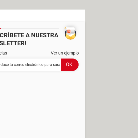
SCRÍBETE A NUESTRA
SLETTER!
cias
Ver un ejemplo