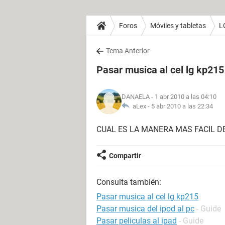
Foros
Móviles y tabletas
L
Tema Anterior
Pasar musica al cel lg kp215
DANAELA
- 1 abr 2010 a las 04:10
aLex -
5 abr 2010 a las 22:34
CUAL ES LA MANERA MAS FACIL D
Compartir
Consulta también:
Pasar musica al cel lg kp215
Pasar musica del ipod al pc
- Guide
Pasar peliculas al ipad
- Guide