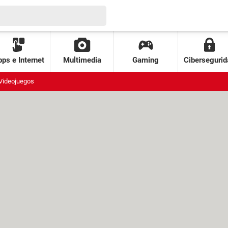
ps e Internet
Multimedia
Gaming
Cibersegurid
Videojuegos