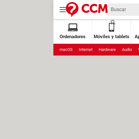
Ordenadores
Móviles y tablets
Ap
macOS
Internet
Hardware
Audio