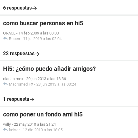
6 respuestas
como buscar personas en hi5
GRACE
-
14 feb 2009 a las 00:03
Ruben
-
11 jul 2019 a las 02:04
22 respuestas
Hi5: ¿cómo puedo añadir amigos?
clarisa mex
-
20 jun 2013 a las 18:36
Macromed FX
-
23 jun 2013 a las 03:24
1 respuesta
como poner un fondo ami hi5
willy
-
22 may 2010 a las 21:24
keiser
-
12 dic 2010 a las 18:05