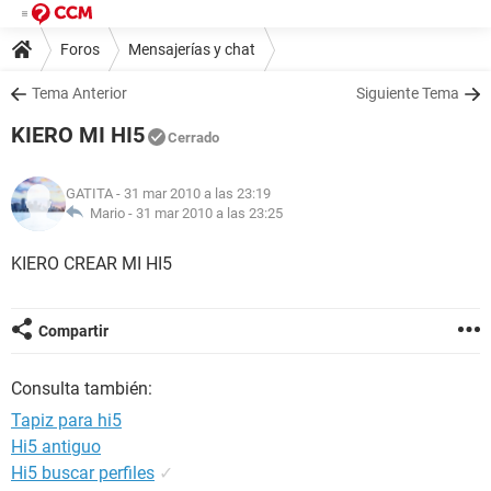
Foros
Mensajerías y chat
Tema Anterior
Siguiente Tema
KIERO MI HI5
Cerrado
GATITA
- 31 mar 2010 a las 23:19
Mario -
31 mar 2010 a las 23:25
KIERO CREAR MI HI5
Compartir
Consulta también:
Tapiz para hi5
Hi5 antiguo
Hi5 buscar perfiles
✓