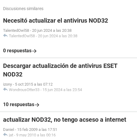
Discusiones similares
Necesitó actualizar el antivirus NOD32
TalentedOwl58
-
20 jun 2024 a las 20:38
TalentedOwl58
-
20 jun 2024 a las 20:38
0 respuestas
Descargar actualización de antivirus ESET
NOD32
izony
-
5 oct 2015 a las 07:12
WondrousOtter33
-
15 jun 2024 a las 23:54
10 respuestas
actualizar NOD32, no tengo acseso a internet
Daniel
-
15 feb 2009 a las 17:51
jat
-
9 may 2010 a las 00:16