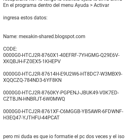
En el programa dentro del menu Ayuda > Activar
ingresa estos datos:
Name: mexakin-shared.blogspot.com
CODE:
0000G0-HTCJ2R-8760X1-40EFRF-7YHGMG-Q29E6V-
XKQBJH-FZ0EX5-1KHEPV
0000G0-HTCJ2R-87614H-E9U2W6-HT8DC7-W3MBX9-
XQQCZQ-784ND3-6YF8KN
0000G0-HTCJ2R-8760KY-PGPENJ-JBUK49-V0K7ED-
CZTBJN-HNBRJT-6W0MWQ
0000G0-HTCJ2R-8761XF-C6MGGB-YB5AWR-6FDWNF-
H3EQ47-YJTHFU-44PCAT
pero mi duda es que io formatie el pc dos veces y el iso