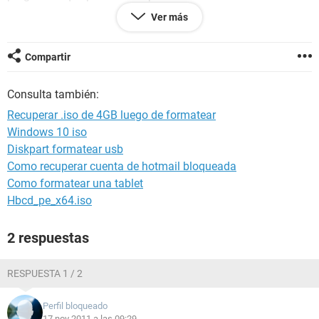
Por cierto, el Recovery My Files sí lo encuentra pero como no
Ver más
tengo cómo comprarlo, es por eso que no puedo recuperarlo
todavía.
Compartir
Saludos y muchisimas gracias...
Consulta también:
Recuperar .iso de 4GB luego de formatear
Windows 10 iso
Diskpart formatear usb
Como recuperar cuenta de hotmail bloqueada
Como formatear una tablet
Hbcd_pe_x64.iso
2 respuestas
RESPUESTA 1 / 2
Perfil bloqueado
17 nov 2011 a las 09:29