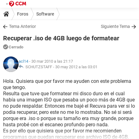
Foros
Software
Tema Anterior
Siguiente Tema
Recuperar .iso de 4GB luego de formatear
Cerrado
acl14
- 30 mar 2010 a las 21:17
SCHUTZSTAFF -
30 may 2012 a las 03:01
Hola. Quisiera que por favor me ayuden con este problema
que tengo.
Resulta que tuve que formatear mi disco duro en el cual
había una imagen ISO que pesaba un poco más de 4GB que
no pude respaldar. Entonces me bajé el Recuva para ver si lo
podia recuperar, pero este no me lo mostraba. No sé si será
porque era .iso o porque su tamaño era muy grande, porque
hasta probé con el escaneo profundo pero nada.
Es por ello que quisiera que por favor me recomienden
programas que puedan recuperar ese archivo ISO de 4GB.