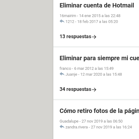
Eliminar cuenta de Hotmail
16mairim
-
14 ene 2015 a las 22:48
1212
-
18 feb 2017 a las 05:20
13 respuestas
Eliminar para siempre mi cu
franco
-
6 mar 2012 a las 15:49
Juanje
-
12 mar 2020 a las 15:48
34 respuestas
Cómo retiro fotos de la pági
Guadalupe
-
27 nov 2019 a las 06:50
zandra.rivera
-
27 nov 2019 a las 16:24