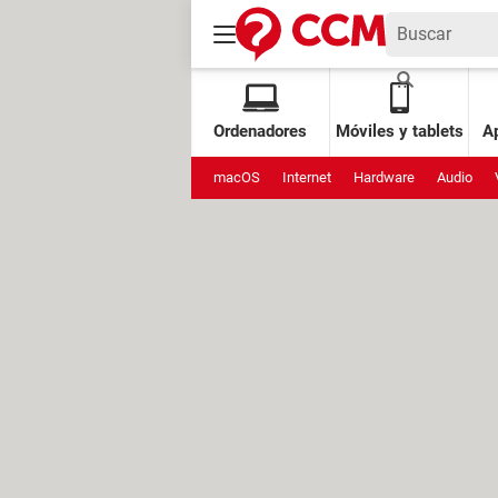
Ordenadores
Móviles y tablets
Ap
macOS
Internet
Hardware
Audio