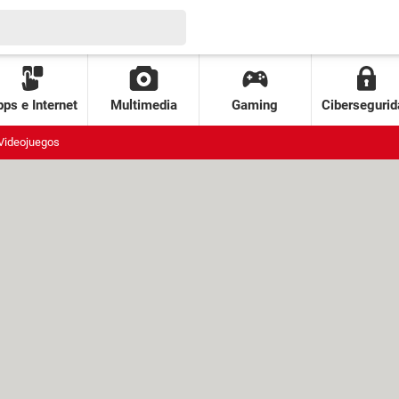
ps e Internet
Multimedia
Gaming
Cibersegurid
Videojuegos