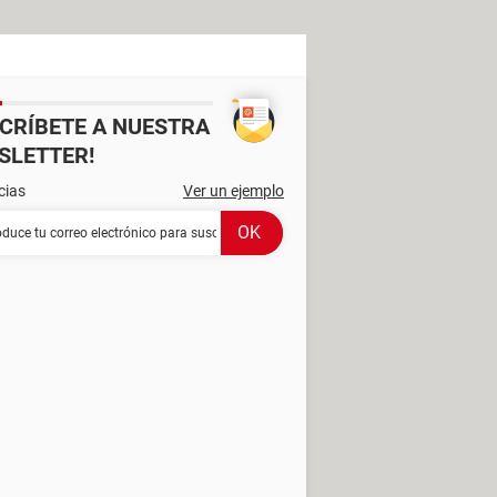
SCRÍBETE A NUESTRA
SLETTER!
cias
Ver un ejemplo