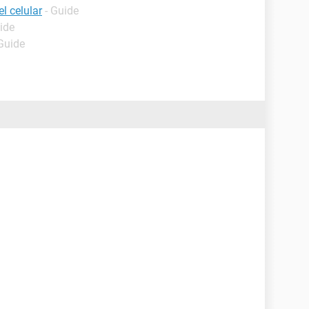
l celular
- Guide
ide
 Guide