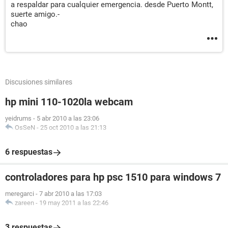
a respaldar para cualquier emergencia. desde Puerto Montt,
suerte amigo.-
chao
Discusiones similares
hp mini 110-1020la webcam
yeidrums
-
5 abr 2010 a las 23:06
OsSeN
-
25 oct 2010 a las 21:13
6 respuestas
controladores para hp psc 1510 para windows 7
meregarci
-
7 abr 2010 a las 17:03
zareen
-
19 may 2011 a las 22:46
3 respuestas