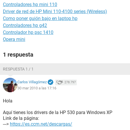
Controladores hp mini 110
Driver de red de HP Mini 110-4100 series (Wireless)
Como poner guión bajo en laptop hp
Controladores hp g42
Controlador hp psc 1410
Opera mini
1 respuesta
RESPUESTA 1 / 1
Carlos Villagómez
278.797
30 mar 2010 a las 17:16
Hola
Aquí tienes los drivers de la HP 530 para Windows XP
Link de la página:
--->
https://es.ccm.net/descargas/
.