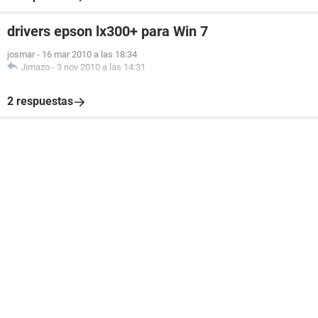
drivers epson lx300+ para Win 7
josmar
-
16 mar 2010 a las 18:34
Jimazo
-
3 nov 2010 a las 14:31
2 respuestas