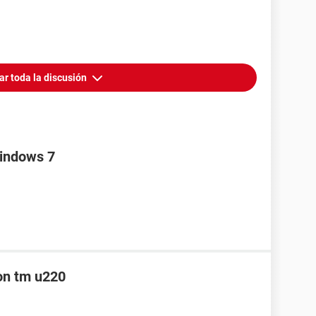
ar toda la discusión
Windows 7
son tm u220