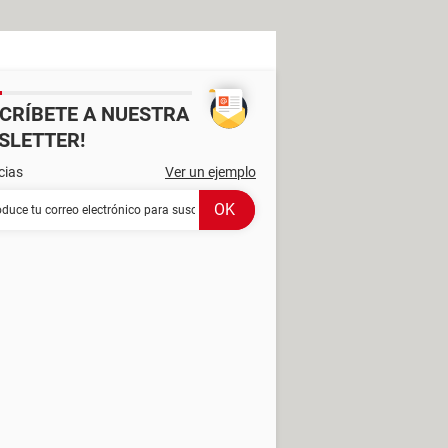
SCRÍBETE A NUESTRA
SLETTER!
cias
Ver un ejemplo