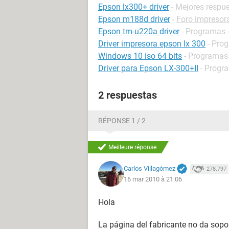
Epson lx300+ driver
- Mejores respu
Epson m188d driver
-
Foro impresor
Epson tm-u220a driver
- Programas -
Driver impresora epson lx 300
- Prog
Windows 10 iso 64 bits
- Programas
Driver para Epson LX-300+II
- Progra
2 respuestas
RÉPONSE 1 / 2
Meilleure réponse
Carlos Villagómez
278.797
16 mar 2010 à 21:06
Hola
La página del fabricante no da sopor