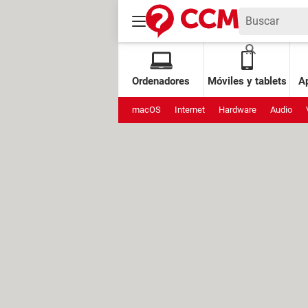
Ordenadores
Móviles y tablets
Ap
macOS
Internet
Hardware
Audio