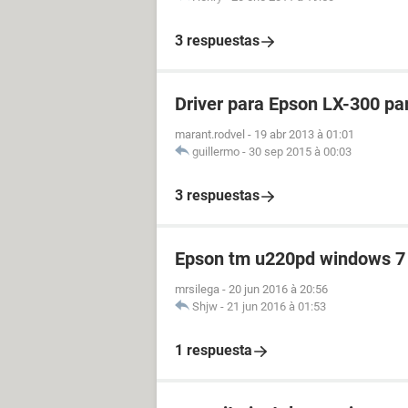
3 respuestas
Driver para Epson LX-300 p
marant.rodvel
-
19 abr 2013 à 01:01
guillermo
-
30 sep 2015 à 00:03
3 respuestas
Epson tm u220pd windows 7 
mrsilega
-
20 jun 2016 à 20:56
Shjw
-
21 jun 2016 à 01:53
1 respuesta