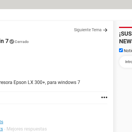
Siguiente Tema
¡SU
in 7
NEW
Cerrado
Noti
mpresora Epson LX 300+, para windows 7
ts
ts
- Mejores respuestas