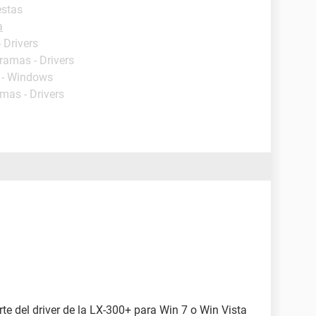
estas
a
 Drivers
ramas - Drivers
 - Windows
mas - Drivers
te del driver de la LX-300+ para Win 7 o Win Vista