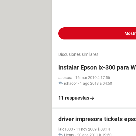
Mostr
Discusiones similares
Instalar Epson lx-300 para 
asesora
-
16 mar 2010 à 17:56
ichacor
-
1 ago 2013 à 04:50
11 respuestas
driver impresora tickets ep
lalo1000
-
11 nov 2009 à 08:14
Henry
-
20 ene 2011 à 19:50