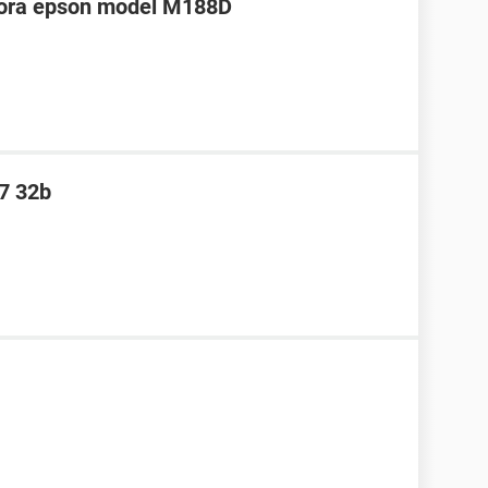
esora epson model M188D
7 32b