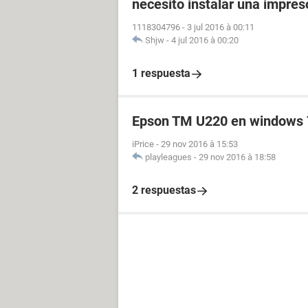
necesito instalar una impr
1118304796
-
3 jul 2016 à 00:11
Shjw
-
4 jul 2016 à 00:20
1 respuesta
Epson TM U220 en windows 
iPrice
-
29 nov 2016 à 15:53
playleagues
-
29 nov 2016 à 18:58
2 respuestas