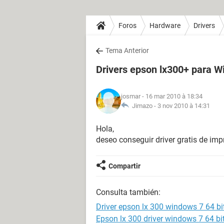
Foros
Hardware
Drivers
Tema Anterior
Drivers epson lx300+ para W
josmar
- 16 mar 2010 à 18:34
Jimazo -
3 nov 2010 à 14:31
Hola,
deseo conseguir driver gratis de i
Compartir
Consulta también:
Driver epson lx 300 windows 7 64 bi
Epson lx 300 driver windows 7 64 bi