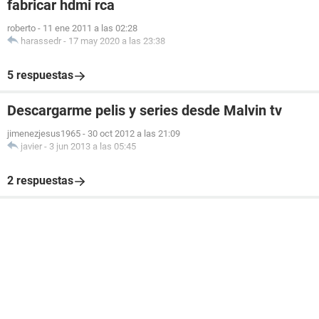
fabricar hdmi rca
roberto
-
11 ene 2011 a las 02:28
harassedr
-
17 may 2020 a las 23:38
5 respuestas
Descargarme pelis y series desde Malvin tv
jimenezjesus1965
-
30 oct 2012 a las 21:09
javier
-
3 jun 2013 a las 05:45
2 respuestas