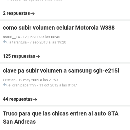
2 respuestas
como subir volumen celular Motorola W388
mauri__14
-
12 jun 2009 a las 06:45
la tarantula
-
7 sep 2013 a las 19:20
125 respuestas
clave pa subir volumen a samsung sgh-e215l
Cristian
-
12 may 2009 a las 21:59
el gran papa ????
-
11 oct 2012 a las 01:47
44 respuestas
Truco para que las chicas entren al auto GTA
San Andreas