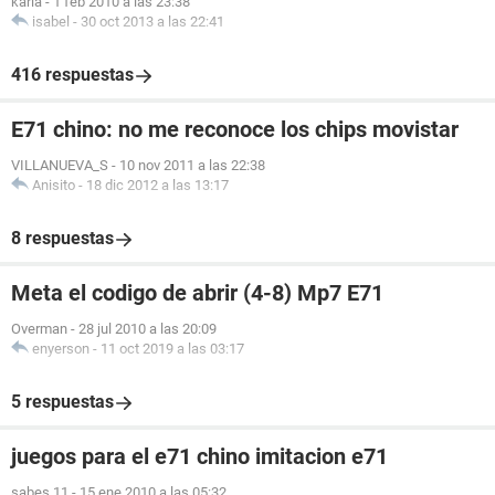
karla
-
1 feb 2010 a las 23:38
isabel
-
30 oct 2013 a las 22:41
416 respuestas
E71 chino: no me reconoce los chips movistar
VILLANUEVA_S
-
10 nov 2011 a las 22:38
Anisito
-
18 dic 2012 a las 13:17
8 respuestas
Meta el codigo de abrir (4-8) Mp7 E71
Overman
-
28 jul 2010 a las 20:09
enyerson
-
11 oct 2019 a las 03:17
5 respuestas
juegos para el e71 chino imitacion e71
sabes.11
-
15 ene 2010 a las 05:32