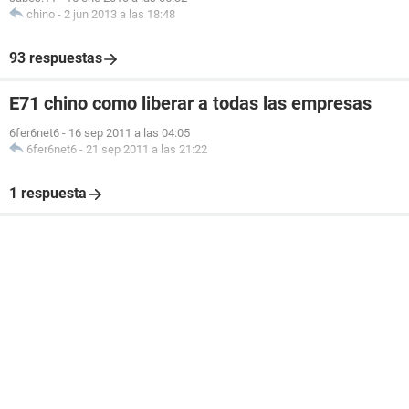
chino
-
2 jun 2013 a las 18:48
93 respuestas
E71 chino como liberar a todas las empresas
6fer6net6
-
16 sep 2011 a las 04:05
6fer6net6
-
21 sep 2011 a las 21:22
1 respuesta