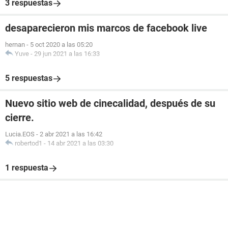
3 respuestas
desaparecieron mis marcos de facebook live
hernan
-
5 oct 2020 a las 05:20
Yuve
-
29 jun 2021 a las 16:33
5 respuestas
Nuevo sitio web de cinecalidad, después de su
cierre.
Lucia.EOS
-
2 abr 2021 a las 16:42
robertod1
-
14 abr 2021 a las 03:30
1 respuesta