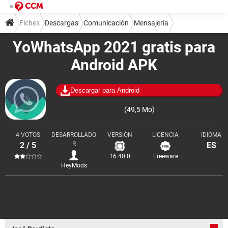
Fiches
Descargas
Comunicación
Mensajería
YoWhatsApp 2021 gratis para
Android APK
Descargar para Android
(49,5 Mo)
4 VOTOS
DESARROLLADO
VERSIÓN
LICENCIA
IDIOMA
2 / 5
R
ES
16.40.0
Freeware
HeyMods