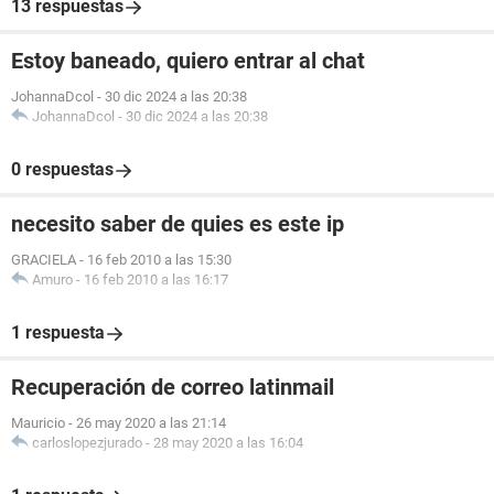
13 respuestas
Estoy baneado, quiero entrar al chat
JohannaDcol
-
30 dic 2024 a las 20:38
JohannaDcol
-
30 dic 2024 a las 20:38
0 respuestas
necesito saber de quies es este ip
GRACIELA
-
16 feb 2010 a las 15:30
Amuro
-
16 feb 2010 a las 16:17
1 respuesta
Recuperación de correo latinmail
Mauricio
-
26 may 2020 a las 21:14
carloslopezjurado
-
28 may 2020 a las 16:04