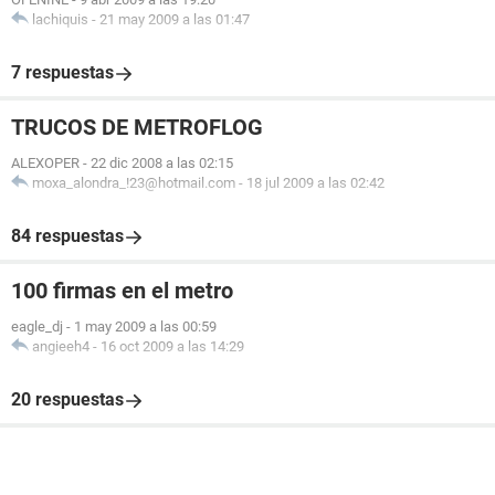
lachiquis
-
21 may 2009 a las 01:47
7 respuestas
TRUCOS DE METROFLOG
ALEXOPER
-
22 dic 2008 a las 02:15
moxa_alondra_!23@hotmail.com
-
18 jul 2009 a las 02:42
84 respuestas
100 firmas en el metro
eagle_dj
-
1 may 2009 a las 00:59
angieeh4
-
16 oct 2009 a las 14:29
20 respuestas