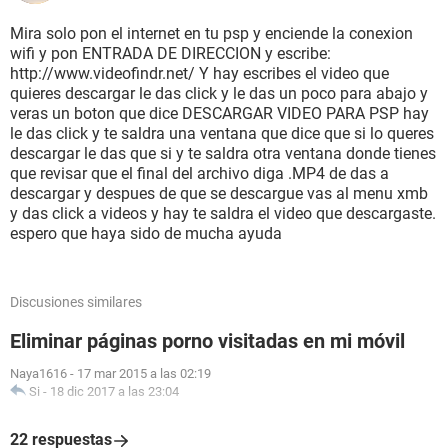
Mira solo pon el internet en tu psp y enciende la conexion
wifi y pon ENTRADA DE DIRECCION y escribe:
http://www.videofindr.net/ Y hay escribes el video que
quieres descargar le das click y le das un poco para abajo y
veras un boton que dice DESCARGAR VIDEO PARA PSP hay
le das click y te saldra una ventana que dice que si lo queres
descargar le das que si y te saldra otra ventana donde tienes
que revisar que el final del archivo diga .MP4 de das a
descargar y despues de que se descargue vas al menu xmb
y das click a videos y hay te saldra el video que descargaste.
espero que haya sido de mucha ayuda
Discusiones similares
Eliminar páginas porno visitadas en mi móvil
Naya1616
-
17 mar 2015 a las 02:19
Si
-
18 dic 2017 a las 23:04
22 respuestas