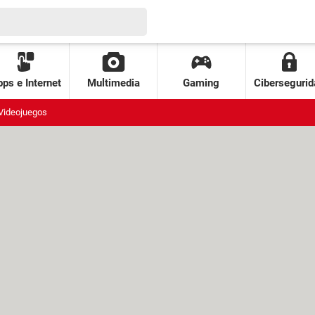
ps e Internet
Multimedia
Gaming
Cibersegurid
Videojuegos