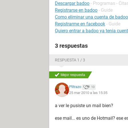
Descargar badoo
- Programas - Cita
Registrarse en badoo
- Guide
Como eliminar una cuenta de badoo
Registrarme en facebook
- Guide
Quiero entrar a badoo ya tenia cuen
3 respuestas
RESPUESTA 1 / 3
Mejor respuesta
Plitrazo
10
25 mar 2010 a las 15:35
a ver le pusiste un mail bien?
ese mail... es uno de Hotmail? ese es