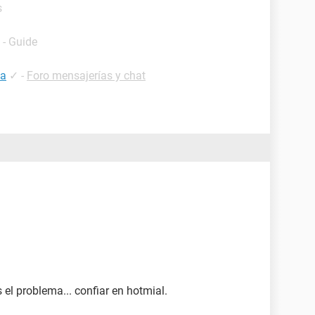
s
- Guide
ta
✓
-
Foro mensajerías y chat
 el problema... confiar en hotmial.