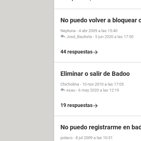
No puedo volver a bloquear 
Neptuna
-
4 abr 2009 a las 15:40
José_Bautista
-
5 jun 2020 a las 17:50
44 respuestas
Eliminar o salir de Badoo
Chicholina
-
10 nov 2010 a las 17:05
esau
-
6 may 2020 a las 12:19
19 respuestas
No puedo registrarme en ba
polaco
-
8 jul 2009 a las 10:31