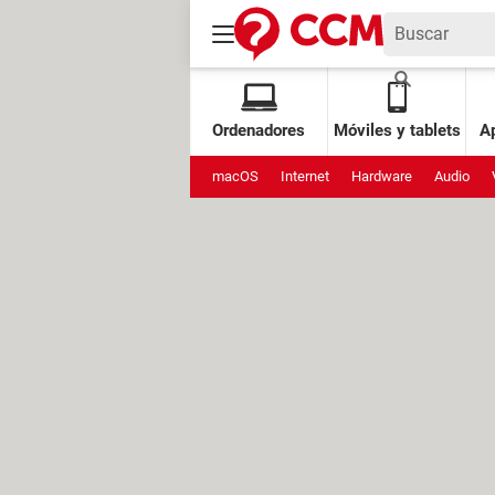
Ordenadores
Móviles y tablets
Ap
macOS
Internet
Hardware
Audio