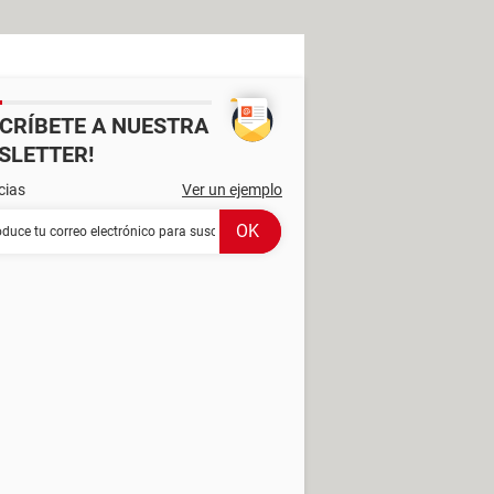
SCRÍBETE A NUESTRA
SLETTER!
cias
Ver un ejemplo