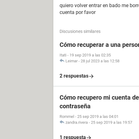
quiero volver entrar en bado me bor
cuenta por favor
Discusiones similares
Cómo recuperar a una perso
Itati
-
19 sep 2019 a las 02:35
Leimar
-
28 jul 2023 a las 12:58
2 respuestas
Cómo recupero mi cuenta de 
contraseña
Rommel
-
25 sep 2019 a las 04:01
zandra.rivera
-
25 sep 2019 a las 19:57
1 respuesta