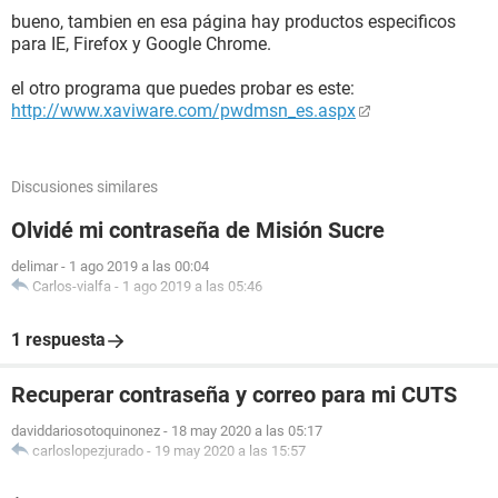
bueno, tambien en esa página hay productos especificos
para IE, Firefox y Google Chrome.
el otro programa que puedes probar es este:
http://www.xaviware.com/pwdmsn_es.aspx
Discusiones similares
Olvidé mi contraseña de Misión Sucre
delimar
-
1 ago 2019 a las 00:04
Carlos-vialfa
-
1 ago 2019 a las 05:46
1 respuesta
Recuperar contraseña y correo para mi CUTS
daviddariosotoquinonez
-
18 may 2020 a las 05:17
carloslopezjurado
-
19 may 2020 a las 15:57