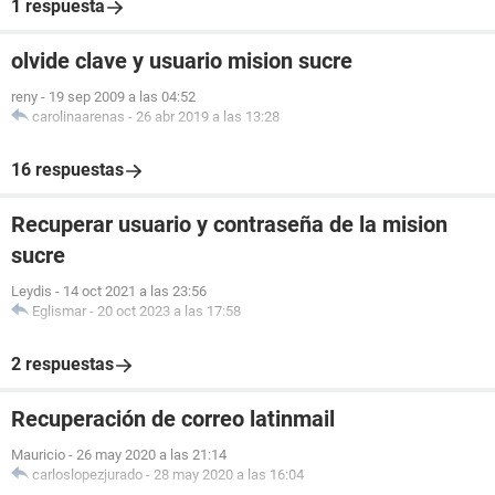
1 respuesta
olvide clave y usuario mision sucre
reny
-
19 sep 2009 a las 04:52
carolinaarenas
-
26 abr 2019 a las 13:28
16 respuestas
Recuperar usuario y contraseña de la mision
sucre
Leydis
-
14 oct 2021 a las 23:56
Eglismar
-
20 oct 2023 a las 17:58
2 respuestas
Recuperación de correo latinmail
Mauricio
-
26 may 2020 a las 21:14
carloslopezjurado
-
28 may 2020 a las 16:04