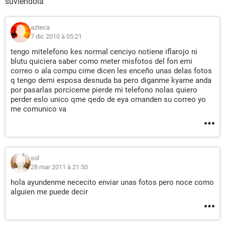
suviendola
azteca
7 dic 2010 à 05:21
tengo mitelefono kes normal cenciyo notiene iflarojo ni
blutu quiciera saber como meter misfotos del fon emi
correo o ala compu cime dicen les enceño unas delas fotos
q tengo demi esposa desnuda ba pero diganme kyame anda
por pasarlas porciceme pierde mi telefono nolas quiero
perder eslo unico qme qedo de eya omanden su correo yo
me comunico va
sol
28 mar 2011 à 21:50
hola ayundenme nececito enviar unas fotos pero noce como
alguien me puede decir