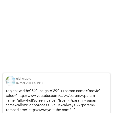
luishoracio
16 mar 2011 à 19:53
<object width="640" height="390"><param name="movie"
value="http://www.youtube.com/..."></param><param
name="allowFullScreen" value="true"></param><param
name="allowScriptAccess" value="always"></param>
<embed src="http://www.youtube.com/..."