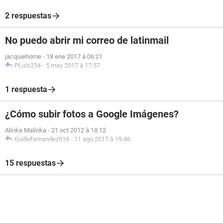
2 respuestas
No puedo abrir mi correo de latinmail
jacquiehome
-
18 ene 2017 à 06:21
PLuis234
-
5 may 2017 à 17:57
1 respuesta
¿Cómo subir fotos a Google Imágenes?
Alinka Malinka
-
21 oct 2012 à 18:12
Guillefernandez918
-
11 ago 2017 à 19:46
15 respuestas