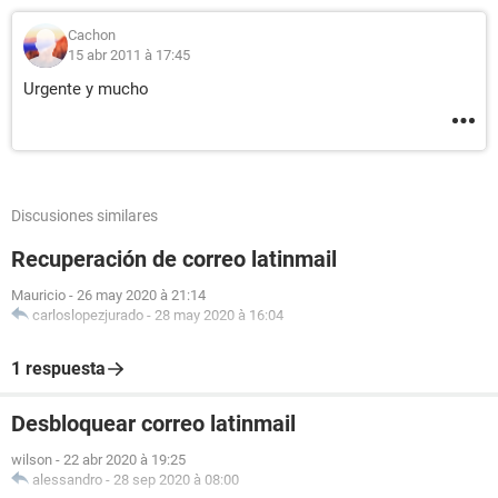
Cachon
15 abr 2011 à 17:45
Urgente y mucho
Discusiones similares
Recuperación de correo latinmail
Mauricio
-
26 may 2020 à 21:14
carloslopezjurado
-
28 may 2020 à 16:04
1 respuesta
Desbloquear correo latinmail
wilson
-
22 abr 2020 à 19:25
alessandro
-
28 sep 2020 à 08:00