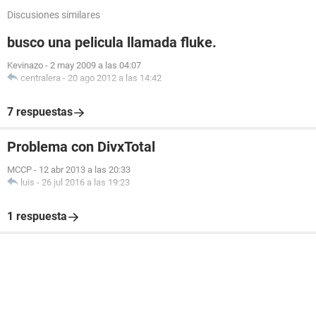
Discusiones similares
busco una pelicula llamada fluke.
Kevinazo
-
2 may 2009 a las 04:07
centralera
-
20 ago 2012 a las 14:42
7 respuestas
Problema con DivxTotal
MCCP
-
12 abr 2013 a las 20:33
luis
-
26 jul 2016 a las 19:23
1 respuesta