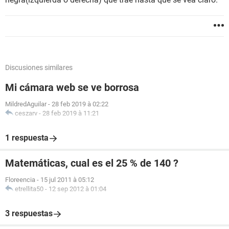
Discusiones similares
Mi cámara web se ve borrosa
MildredAguilar
-
28 feb 2019 à 02:22
ceszarv
-
28 feb 2019 à 11:21
1 respuesta
Matemáticas, cual es el 25 % de 140 ?
Floreencia
-
15 jul 2011 à 05:12
etrellita50
-
12 sep 2012 à 01:04
3 respuestas