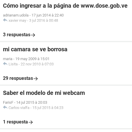
Cómo ingresar a la página de www.dose.gob.ve
adrianam.udola
-
17 jun 2014 à 22:40
xavier may
-
3 jul 2016 à 00:48
3 respuestas
mi camara se ve borrosa
maria
-
19 may 2009 à 15:01
Lisita
-
22 nov 2010 à 07:03
29 respuestas
Saber el modelo de mi webcam
FarisF
-
14 jul 2015 à 20:03
Carlos-vialfa
-
15 jul 2015 à 04:23
1 respuesta