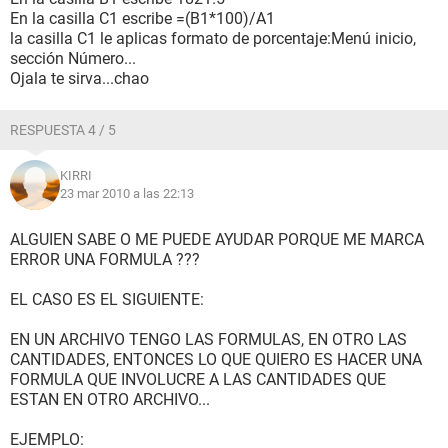
En la casilla C1 escribe =(B1*100)/A1
la casilla C1 le aplicas formato de porcentaje:Menú inicio,
sección Número...
Ojala te sirva...chao
RESPUESTA 4 / 5
KIRRI
23 mar 2010 a las 22:13
ALGUIEN SABE O ME PUEDE AYUDAR PORQUE ME MARCA
ERROR UNA FORMULA ???
EL CASO ES EL SIGUIENTE:
EN UN ARCHIVO TENGO LAS FORMULAS, EN OTRO LAS
CANTIDADES, ENTONCES LO QUE QUIERO ES HACER UNA
FORMULA QUE INVOLUCRE A LAS CANTIDADES QUE
ESTAN EN OTRO ARCHIVO...
EJEMPLO: