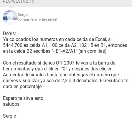
RESPUESTA 2 / 5
Sergio
22 mar 2010 a las 06:56
Denis:
Ya colocados los numeros en cada celda de Excel, si
5444,700 es celda A1, 100 celda A2, 1821.5 en B1, entonces
en la celda B2 escribes "=B1-A2/A1" (sin comillas)
Con el resultado si tienes Off 2007 te vas a la barra de
herramientas y das click en "%" y despues das clic en
Aumentar decimales hasta que obtengas el numero que
quieres visualizar ya sea de 2,3 o 4 decimales. El resutado te
dara en porcentaje
Espero te sirva esto
saludos
Sergio