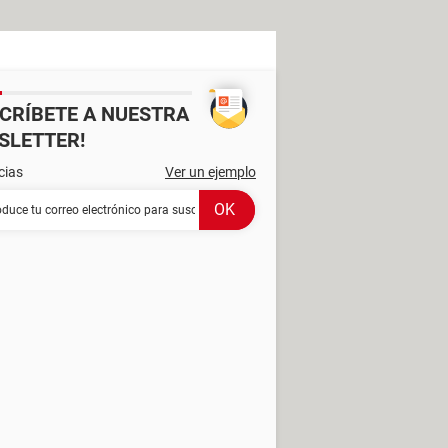
SCRÍBETE A NUESTRA
SLETTER!
cias
Ver un ejemplo