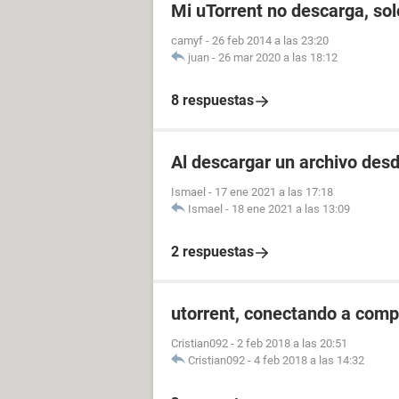
Mi uTorrent no descarga, so
camyf
-
26 feb 2014 a las 23:20
juan
-
26 mar 2020 a las 18:12
8 respuestas
Al descargar un archivo des
Ismael
-
17 ene 2021 a las 17:18
Ismael
-
18 ene 2021 a las 13:09
2 respuestas
utorrent, conectando a compi
Cristian092
-
2 feb 2018 a las 20:51
Cristian092
-
4 feb 2018 a las 14:32