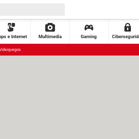
ps e Internet
Multimedia
Gaming
Cibersegurid
Videojuegos