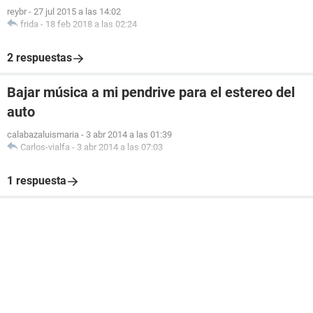
reybr
-
27 jul 2015 a las 14:02
frida
-
18 feb 2018 a las 02:24
2 respuestas
Bajar música a mi pendrive para el estereo del
auto
calabazaluismaria
-
3 abr 2014 a las 01:39
Carlos-vialfa
-
3 abr 2014 a las 07:03
1 respuesta