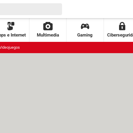
ps e Internet
Multimedia
Gaming
Cibersegurid
Videojuegos