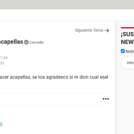
Siguiente Tema
¡SU
acapellas
NEW
Cerrado
Noti
21:44
:51
cer acapellas, se loa agradesco si m dicn cual esel
as