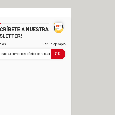
SCRÍBETE A NUESTRA
SLETTER!
cias
Ver un ejemplo