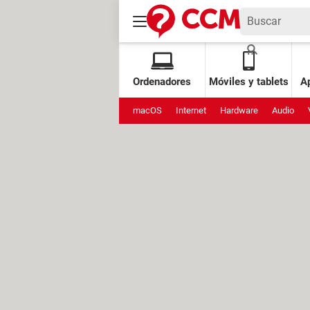
Ordenadores
Móviles y tablets
Ap
macOS
Internet
Hardware
Audio