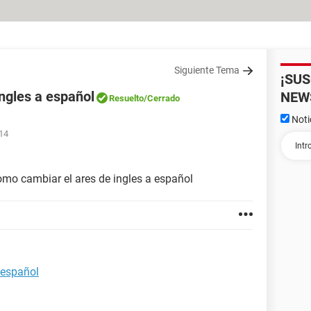
Siguiente Tema
¡SU
ngles a español
NEW
Resuelto
/Cerrado
Noti
:14
omo cambiar el ares de ingles a español
 español