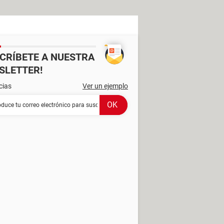
SCRÍBETE A NUESTRA
SLETTER!
cias
Ver un ejemplo