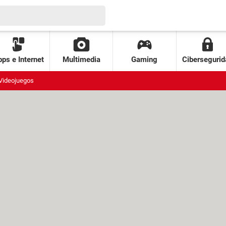
ps e Internet
Multimedia
Gaming
Cibersegurid
Videojuegos