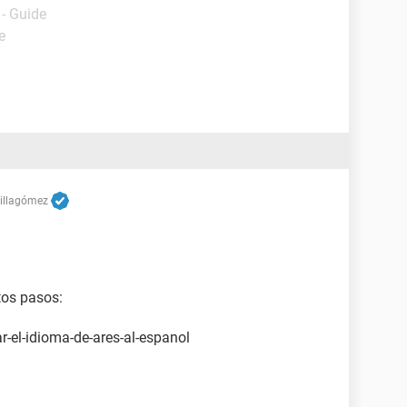
- Guide
e
Villagómez
tos pasos:
-el-idioma-de-ares-al-espanol