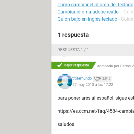
Como cambiar el idioma del teclado
Cambiar idioma adobe reader
- Guid
Guión bajo en inglés teclado
- Guide
1 respuesta
RESPUESTA 1 / 1
Mejor respuesta
aprobada por
Carlos 
trotamundo
2.845
27 may 2010 a las 17:22
para poner ares al español, sigue es
https://es.ccm.net/faq/4584-cambiar
saludos