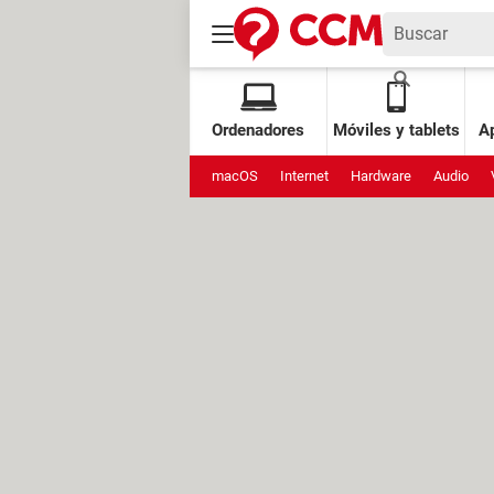
Ordenadores
Móviles y tablets
Ap
macOS
Internet
Hardware
Audio