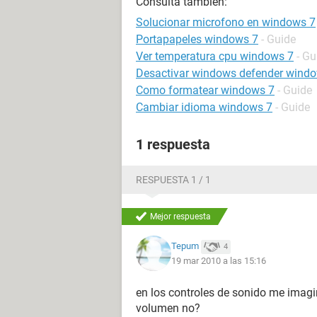
Consulta también:
Solucionar microfono en windows 7
Portapapeles windows 7
- Guide
Ver temperatura cpu windows 7
- Gu
Desactivar windows defender wind
Como formatear windows 7
- Guide
Cambiar idioma windows 7
- Guide
1 respuesta
RESPUESTA 1 / 1
Mejor respuesta
Tepum
4
19 mar 2010 a las 15:16
en los controles de sonido me imagin
volumen no?