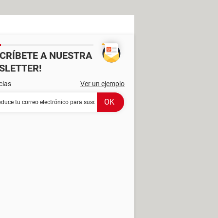
SCRÍBETE A NUESTRA
SLETTER!
cias
Ver un ejemplo