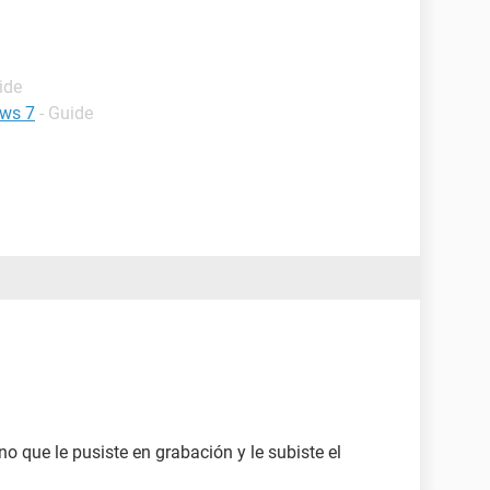
ide
ows 7
- Guide
o que le pusiste en grabación y le subiste el