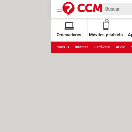
Ordenadores
Móviles y tablets
Ap
macOS
Internet
Hardware
Audio