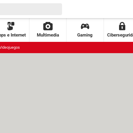
ps e Internet
Multimedia
Gaming
Cibersegurid
Videojuegos